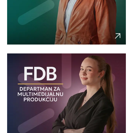
Primenjeno softversko inženjerstvo i informacione teh