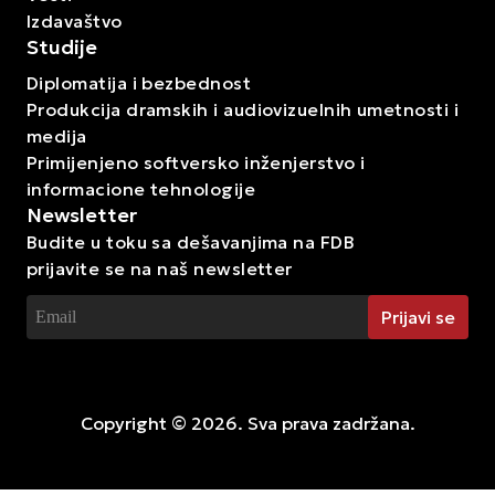
Izdavaštvo
Studije
Diplomatija i bezbednost
Produkcija dramskih i audiovizuelnih umetnosti i
medija
Primijenjeno softversko inženjerstvo i
informacione tehnologije
Newsletter
Budite u toku sa dešavanjima na FDB
prijavite se na naš newsletter
Prijavi se
Enter your email
Copyright ©
2026
. Sva prava zadržana.