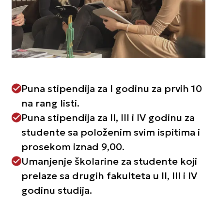
Puna stipendija za I godinu za prvih 10
na rang listi.
Puna stipendija za II, III i IV godinu za
studente sa položenim svim ispitima i
prosekom iznad 9,00.
Umanjenje školarine za studente koji
prelaze sa drugih fakulteta u II, III i IV
godinu studija.