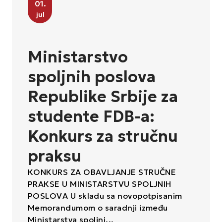
01
.
jul
Ministarstvo
spoljnih poslova
Republike Srbije za
studente FDB-a:
Konkurs za stručnu
praksu
КONКURS ZA OBAVLJANJE STRUČNE 
PRAКSE U MINISTARSTVU SPOLJNIH 
POSLOVA U skladu sa novopotpisanim 
Memorandumom o saradnji između 
Ministarstva spoljnj...