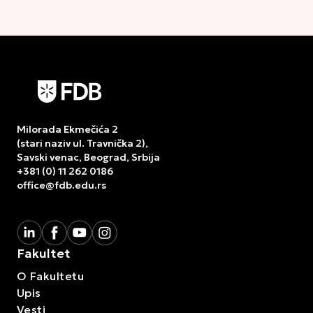
Milorada Ekmečića 2
(stari naziv ul. Travnička 2),
Savski venac, Beograd, Srbija
+381 (0) 11 262 0186
office@fdb.edu.rs
Fakultet
O Fakultetu
Upis
Vesti